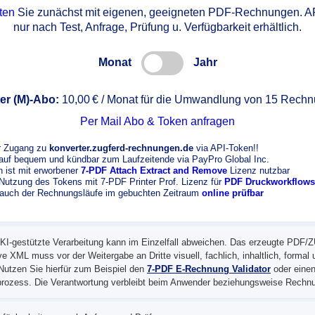
ten
Sie zunächst mit eigenen, geeigneten PDF-Rechnungen. A
nur nach Test, Anfrage, Prüfung u. Verfügbarkeit erhältlich.
Monat
Jahr
ter (M)-Abo:
10,00 € / Monat für die Umwandlung von 15 Rech
Per Mail Abo & Token anfragen
r Zugang zu
konverter.zugferd-rechnungen.de
via API-Token!!
uf bequem und kündbar zum Laufzeitende via PayPro Global Inc.
 ist mit erworbener
7-PDF Attach Extract and Remove
Lizenz nutzbar
 Nutzung des Tokens mit 7-PDF Printer Prof. Lizenz für
PDF Druckworkflows
auch der Rechnungsläufe im gebuchten Zeitraum
online prüfbar
 KI-gestützte Verarbeitung kann im Einzelfall abweichen. Das erzeugte PDF
ve XML muss vor der Weitergabe an Dritte visuell, fachlich, inhaltlich, formal
Nutzen Sie hierfür zum Beispiel den
7-PDF E-Rechnung Validator
oder eine
prozess. Die Verantwortung verbleibt beim Anwender beziehungsweise Rechnu