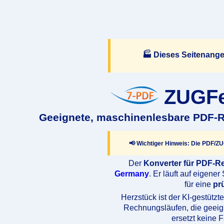
🏭 Dieses Seitenange
ZUGFeR
Geeignete, maschinenlesbare PDF-R
📢
Wichtiger Hinweis:
Die PDF/ZUG
Der
Konverter für PDF-
Germany
. Er läuft auf eigen
für eine
pr
Herzstück ist der KI-gestützt
Rechnungsläufen, die geei
ersetzt keine 