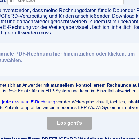
 einverstanden, dass meine Rechnungsdaten für die Dauer der 
FeRD-Verarbeitung und für den anschließenden Download ku
itet und danach wieder gelöscht werden. Zudem ist mir bekannt
e E-Rechnung vor der Weitergabe visuell, fachlich, inhaltlich, f
ch geprüft werden muss.
gnete PDF-Rechnung hier hinein ziehen oder klicken, um
zuwählen.
htet sich an Anwender mit
manuellem, kontrolliertem Rechnungslau
ist
kein
Ersatz für ein ERP-System und kann im Einzelfall abweichen.
e
jede
erzeugte E-Rechnung
vor der Weitergabe visuell, fachlich, inhalt
erte Abläufe empfehlen wir ein modernes ERP-/WaWi-System mit native
Los geht's