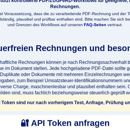
stützt kontrollierte PDF/ZUGFeRD-Workflows für geeignete
Rechnungen.
 ist Voraussetzung, dass die zu verarbeitende PDF-Rechnung und der T
lständig, plausibel und prüfbar enthalten sind. Bitte machen Sie sich 
und Grenzen des Workflows auf unseren
FAQ-Seiten
vertraut.
euerfreien Rechnungen und beson
chaftliche Rechnungen können je nach Rechnungssachverhalt 
 im Dokument stellen. Jede hochgeladene PDF-Datei sollte 
uplikate oder Dokumente mit mehreren Einzelrechnungen werde
 Angaben, zum Beispiel Umsatzsteuer-Identifikationsnummern und
erse Charge, maschinenlesbar und plausibel enthalten sein. O
ilden sind, muss fachlich beziehungsweise steuerlich geprüft w
 Token sind nur nach vorherigem Test, Anfrage, Prüfung und
🔐 API Token anfragen