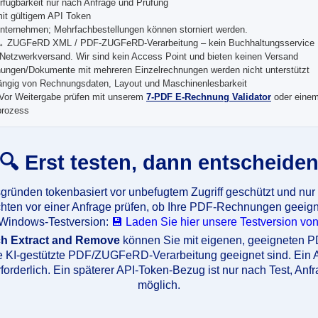
rfügbarkeit nur nach Anfrage und Prüfung
it gültigem API Token
nternehmen; Mehrfachbestellungen können storniert werden.
 → ZUGFeRD XML / PDF-ZUGFeRD-Verarbeitung – kein Buchhaltungsservice
/Netzwerkversand. Wir sind kein Access Point und bieten keinen Versand
ngen/Dokumente mit mehreren Einzelrechnungen werden nicht unterstützt
ängig von Rechnungsdaten, Layout und Maschinenlesbarkeit
Vor Weitergabe prüfen mit unserem
7-PDF E-Rechnung Validator
oder einem
prozess
🔍 Erst testen, dann entscheide
sgründen tokenbasiert vor unbefugtem Zugriff geschützt und nur
hten vor einer Anfrage prüfen, ob Ihre PDF-Rechnungen geeign
 Windows-Testversion:
💾 Laden Sie hier unsere Testversion von
ch Extract and Remove
können Sie mit eigenen, geeigneten P
ie KI-gestützte PDF/ZUGFeRD-Verarbeitung geeignet sind. Ein AP
forderlich. Ein späterer API-Token-Bezug ist nur nach Test, Anf
möglich.