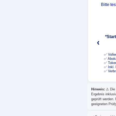
Bitte
tes
*Star
‹
✅ Volle
✅ Aboka
✅ Token
✅ Inkl.
✅ Verbr
Hinweis:
⚠️ Die
Ergebnis inklusi
geprüft werden. 
geeigneten Prüf