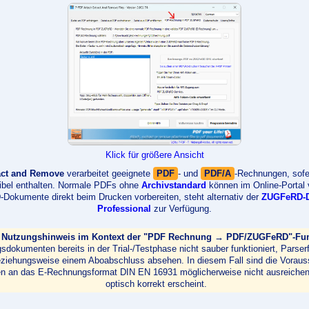
Klick für größere Ansicht
act and Remove
verarbeitet geeignete
PDF
- und
PDF/A
-Rechnungen, sofe
sibel enthalten. Normale PDFs ohne
Archivstandard
können im Online-Portal 
okumente direkt beim Drucken vorbereiten, steht alternativ der
ZUGFeRD-Dr
Professional
zur Verfügung.
 Nutzungshinweis im Kontext der "PDF Rechnung → PDF/ZUGFeRD"-Funk
dokumenten bereits in der Trial-/Testphase nicht sauber funktioniert, Parserf
e beziehungsweise einem Aboabschluss absehen. In diesem Fall sind die Vorau
gen an das E-Rechnungsformat DIN EN 16931 möglicherweise nicht ausreichend
optisch korrekt erscheint.