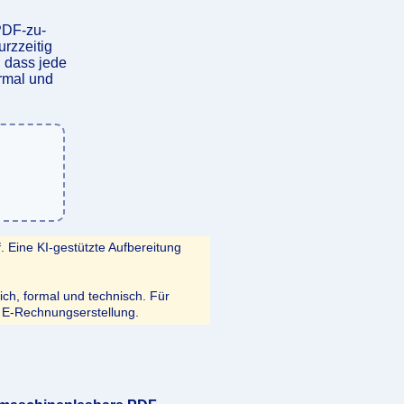
PDF-zu-
rzzeitig
, dass jede
ormal und
f
. Eine KI-gestützte Aufbereitung
lich, formal und technisch. Für
r E-Rechnungserstellung.