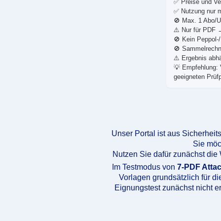
✅ Preise und Ve
✅ Nutzung nur m
🚫 Max. 1 Abo/U
⚠️ Nur für PDF
🚫 Kein Peppol-
🚫 Sammelrechnu
⚠️ Ergebnis abh
💡 Empfehlung: 
geeigneten Prüf
Unser Portal ist aus Sicherheit
Sie möc
Nutzen Sie dafür zunächst die
Im Testmodus von
7-PDF Atta
Vorlagen grundsätzlich für d
Eignungstest zunächst nicht er