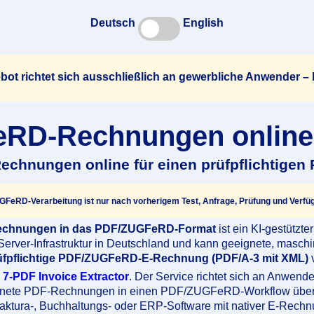
Deutsch
English
bot richtet sich ausschließlich an gewerbliche Anwender –
D-Rechnungen online 
echnungen online für einen prüfpflichtigen
FeRD-Verarbeitung ist nur nach vorherigem Test, Anfrage, Prüfung und Verfüg
Rechnungen in das PDF/ZUGFeRD-Format
ist ein KI-gestützt
er Server-Infrastruktur in Deutschland und kann geeignete, masc
üfpflichtige PDF/ZUGFeRD-E-Rechnung (PDF/A-3 mit XML)
v
e
7-PDF Invoice Extractor
. Der Service richtet sich an Anwende
gnete PDF-Rechnungen in einen PDF/ZUGFeRD-Workflow über
Faktura-, Buchhaltungs- oder ERP-Software mit nativer E-Rechn