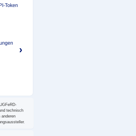
PI-Token
nungen
›
/ZUGFeRD-
 und technisch
n anderen
ngsaussteller.