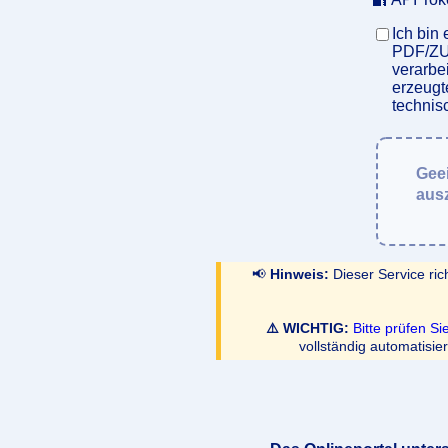
Ich bin
PDF/ZUG
verarbe
erzeugt
technis
Geei
aus
📢
Hinweis:
Dieser Service ric
⚠️ WICHTIG:
Bitte prüfen Si
vollständig automatisi