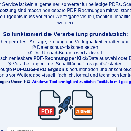
r Service ist kein allgemeiner Konverter für beliebige PDFs, Sc
tzung sind maschinenlesbare PDF-Rechnungen mit vollständi
rgebnis muss vor einer Weitergabe visuell, fachlich, inhaltlic
werden.
So funktioniert die Verarbeitung grundsätzlich:
herigem Test, Anfrage, Prüfung und Verfügbarkeit erhalten und 
② Datenschutz-Häkchen setzen.
③ Der Upload-Bereich wird aktiviert.
aschinenlesbare
PDF-Rechnung
per Klick/Dateiauswahl oder
⑤ Verarbeitung mit der Schaltfläche "Los geht's" starten.
zeugte
PDF/ZUGFeRD-Ergebnis
herunterladen und anschließe
nis vor Weitergabe visuell, fachlich, formal und technisch kontro
ragen: Unser 👨‍💻
Windows-Tool ermöglicht zunächst Testläufe mit gee
en: