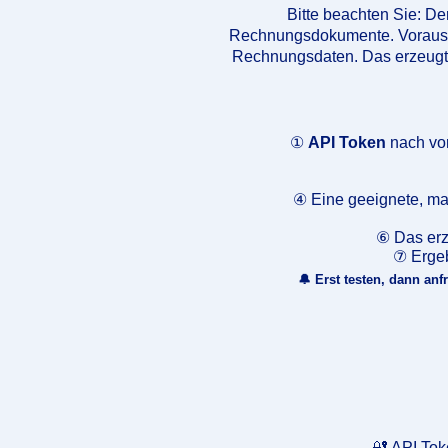
Bitte beachten Sie: De
Rechnungsdokumente. Vorausse
Rechnungsdaten. Das erzeugte E
①
API Token
nach vor
④ Eine geeignete, m
⑥ Das er
⑦ Ergeb
🔔 Erst testen, dann anf
🔐 API Tok